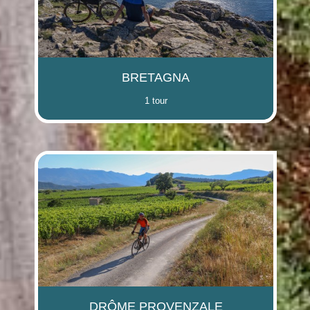
(i)
(i)
(i)
BRETAGNA
1 tour
(i)
(i)
(i)
(i)
DRÔME PROVENZALE