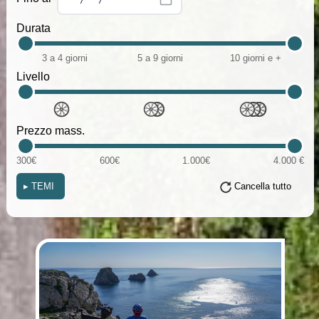
Durata
3 a 4 giorni
5 a 9 giorni
10 giorni e +
Livello
Prezzo mass.
300€
600€
1.000€
4.000 €
▸
TEMI
Cancella tutto
(i)
(i)
(i)
(i)
(i)