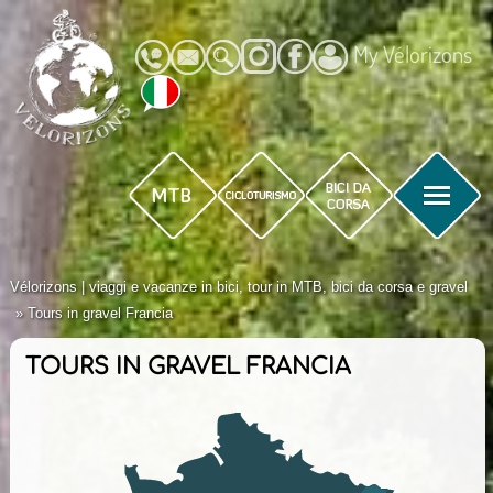
My Vélorizons
Vélorizons | viaggi e vacanze in bici, tour in MTB, bici da corsa e gravel
Tours in gravel Francia
TOURS IN GRAVEL FRANCIA