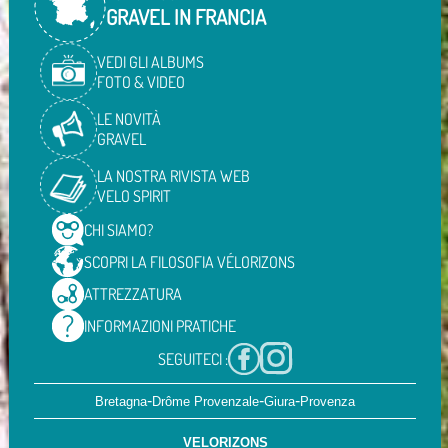
GRAVEL IN FRANCIA
VEDI GLI ALBUMS
FOTO & VIDEO
LE NOVITÀ
GRAVEL
LA NOSTRA RIVISTA WEB
VELO SPIRIT
CHI
SIAMO?
SCOPRI LA FILOSOFIA
VÉLORIZONS
ATTREZZATURA
INFORMAZIONI
PRATICHE
SEGUITECI :
-
-
-
Bretagna
Drôme Provenzale
Giura
Provenza
VELORIZONS